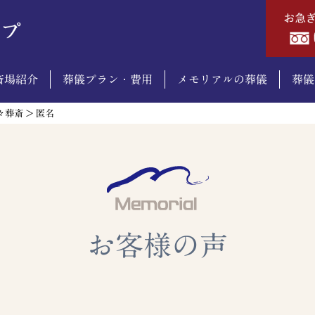
斎場紹介
葬儀プラン・費用
メモリアルの葬儀
葬儀
々葬斎
>
匿名
お客様の声