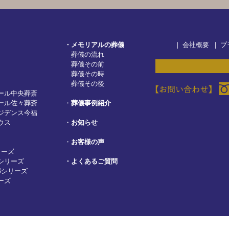
・メモリアルの葬儀
｜
会社概要
｜
プ
葬儀の流れ
葬儀その前
葬儀その時
葬儀その後
ール中央葬斎
ール佐々葬斎
・
葬儀事例紹介
ジデンス今福
ウス
・
お知らせ
・
お客様の声
リーズ
シリーズ
・
よくあるご質問
葬シリーズ
ーズ