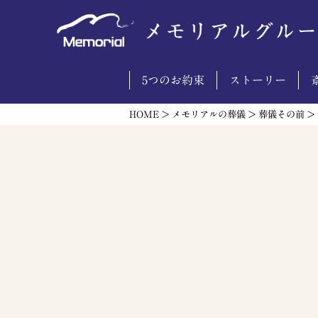
5つのお約束
ストーリー
HOME
>
メモリアルの葬儀
>
葬儀その前
>